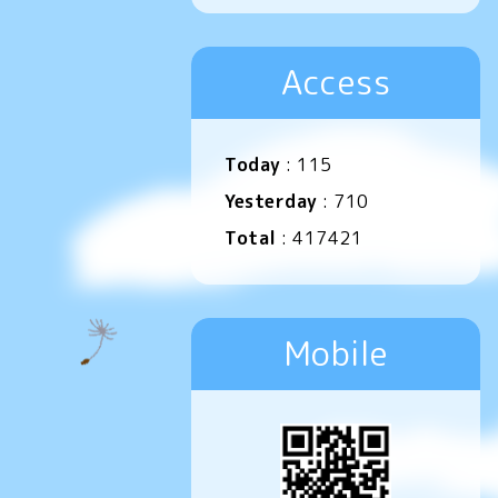
Access
Today
:
115
Yesterday
:
710
Total
:
417421
Mobile