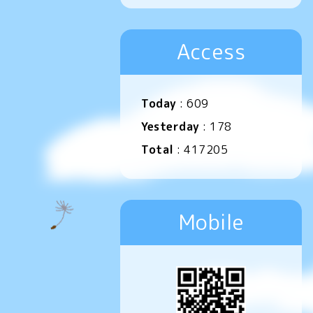
Access
Today
:
609
Yesterday
:
178
Total
:
417205
Mobile